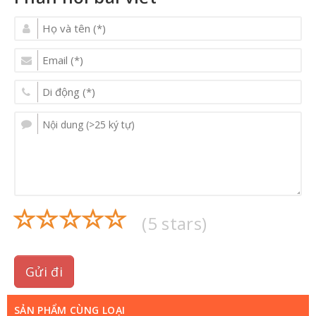
(
5
stars)
Gửi đi
SẢN PHẨM CÙNG LOẠI