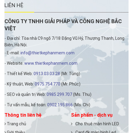
LIÊN HỆ
CÔNG TY TNHH GIẢI PHÁP VÀ CÔNG NGHỆ BẮC
VIỆT
- Địa chỉ: Tòa nhà C9 ngõ 7/18 Đặng Vũ Hỷ, Thượng Thanh, Long
Biên, Hà Nội.
- E-mail:
info@thietkephanmem.com
- Website:
www.thietkephanmem.com
- Thiết kế Web:
0913.03.03.28
(Mr. Tùng)
- Kỹ thuật, Web:
0975.754.770
(Mr. Phúc)
- SEO và quản trị Web:
0985.299.707
(Ms. Thu)
- Tư vấn mẫu, kế toán:
0902.195.866
(Ms. Chi)
Thông tin liên hệ
Sản phẩm - dịch vụ
Trang chủ
Cho thuê màn hình LED
Giới thiệu
Card đk màn hình Led